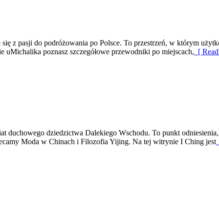
ł się z pasji do podróżowania po Polsce. To przestrzeń, w którym uży
cie uMichalika poznasz szczegółowe przewodniki po miejscach,
[ Read
wiat duchowego dziedzictwa Dalekiego Wschodu. To punkt odniesienia, 
amy Moda w Chinach i Filozofia Yijing. Na tej witrynie I Ching jest