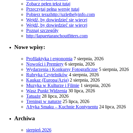
Zobacz pełen tekst tutaj
Przeczytaj pełną wersję tutaj
Pobierz teraz
http://uzlethelyinfo.com
Wejdź, by dowiedzieć się więcej
Wejdź, by dowiedzieć się więcej
Poznaj szczegóły
http://lapuertaranchoutfitters.com
Nowe wpisy:
Profilaktyka i ergonomia
7 sierpnia, 2026
Nowości i Premiery
6 sierpnia, 2026
Wydarzenia i Konkursy Fotograficzne
5 sierpnia, 2026
Rubryka Czytelników
4 sierpnia, 2026
Kaukaz (Europa/Azja)
2 sierpnia, 2026
Muzyka w Kulturze i Filmie
1 sierpnia, 2026
Wasz Punkt Widzenia
30 lipca, 2026
Tatuaże
28 lipca, 2026
Treningi w naturze
25 lipca, 2026
Afryka Smaku – Kuchnie Kontynentu
24 lipca, 2026
Archiwa
sierpień 2026