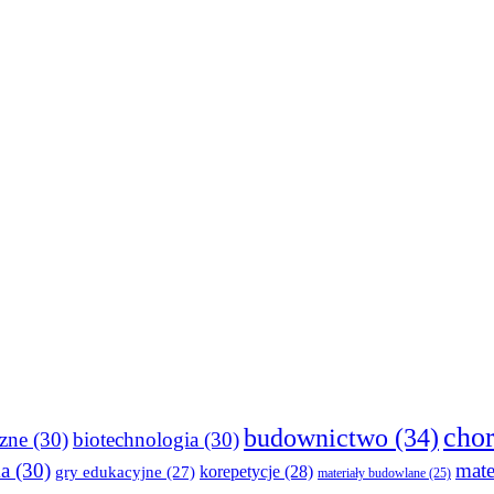
cho
budownictwo
(34)
czne
(30)
biotechnologia
(30)
ka
(30)
mate
gry edukacyjne
(27)
korepetycje
(28)
materiały budowlane
(25)