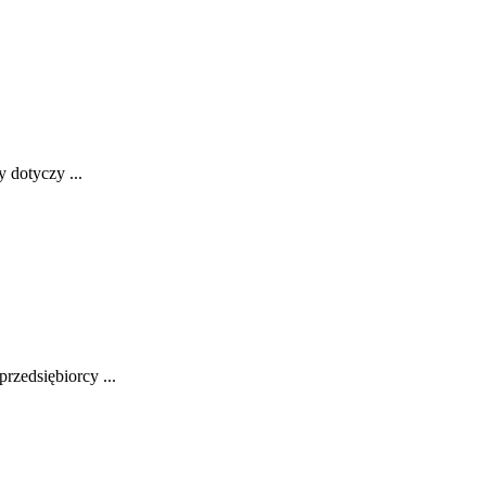
⁤ dotyczy ...
rzedsiębiorcy ...