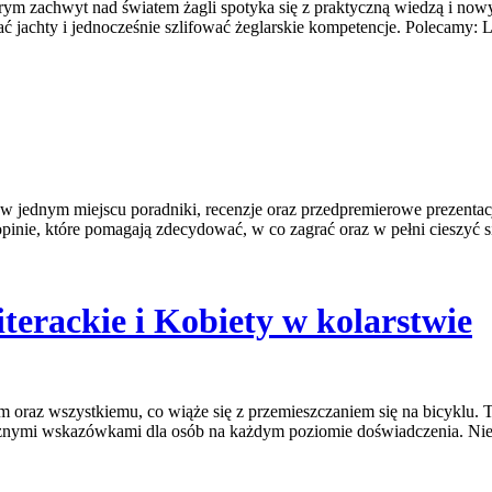
którym zachwyt nad światem żagli spotyka się z praktyczną wiedzą i no
jachty i jednocześnie szlifować żeglarskie kompetencje. Polecamy: Li
 w jednym miejscu poradniki, recenzje oraz przedpremierowe prezentacj
inie, które pomagają zdecydować, w co zagrać oraz w pełni cieszyć s
iterackie i Kobiety w kolarstwie
 oraz wszystkiemu, co wiąże się z przemieszczaniem się na bicyklu. T
ycznymi wskazówkami dla osób na każdym poziomie doświadczenia. Niez