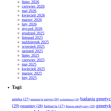
lipiec 2026
czerwiec 2026
maj 2026
kwiecień 2026
marzec 2026
luty 2026
styczeń 2026
grudzień 2025
listopad 2025
październik 2025
wrzesień 2025
sierpień 2025
lipiec 2025
czerwiec 2025
maj 2025
kwiecień 2025
marzec 2025
luty 2025
Tagi:
badania genety
apteka
(27)
aranżacja wnętrz
(26)
architektura
(24)
genety
(29)
egzaminy
(28)
farmacja
(27)
fitness medyczny
(26)